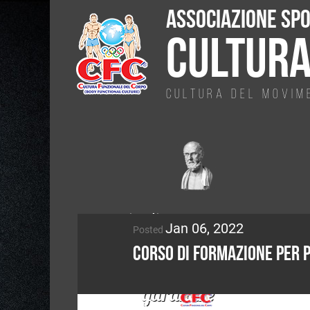
Associazione Spo
CULTURA
Cultura del Movim
Articoli
Jan 06, 2022
Posted
Se
in
Corso di Formazione per 
potessimo
primo
garantire
piano