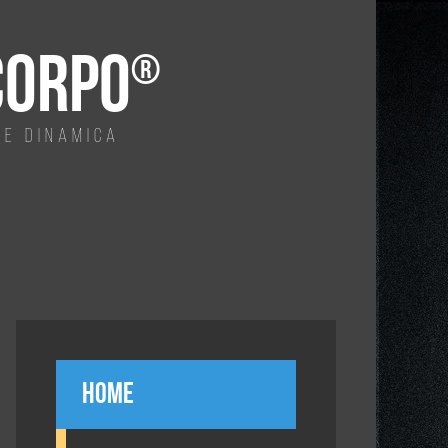
CORPO
te dinamica
Home